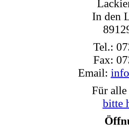
Lacki
In den 
8912
Tel.: 0
Fax: 0
Email:
inf
Für all
bitte 
Öffn